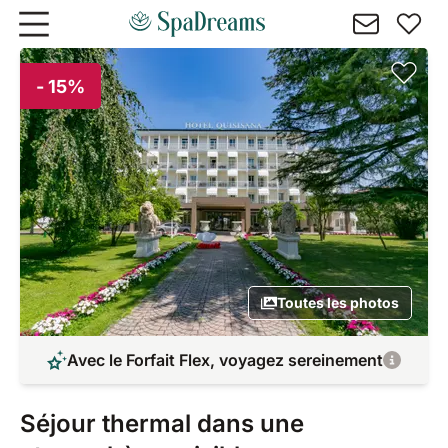
Aller au contenu principal
- 15%
Toutes les photos
Avec le Forfait Flex, voyagez sereinement
Séjour thermal dans une