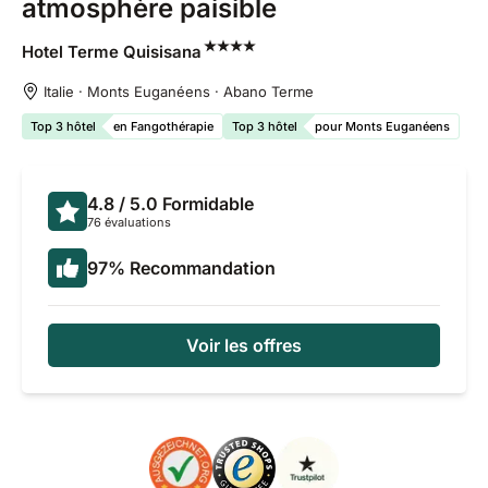
atmosphère paisible
Hotel Terme
Quisisana
Italie · Monts Euganéens · Abano Terme
Top 3 hôtel
en Fangothérapie
Top 3 hôtel
pour Monts Euganéens
4.8
/ 5.0
Formidable
76 évaluations
97
%
Recommandation
Voir les offres