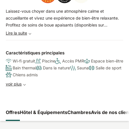
Laissez-vous choyer dans une atmosphère calme et
accueillante et vivez une expérience de bien-être relaxante.
Profitez de soins de boue apaisants (disponibles sur
réservation sur place) et de soins de beauté, complétés par
Lire la suite
de la médecine esthétique. Dans cet environnement amical,
votre bien-être est toujours au centre des préoccupations. Le
centre de santé de l'hôtel vise à établir un programme de
Caractéristiques principales
médecine préventive, curative et réhabilitative qui favorise le
Wi-fi gratuit
Piscine
Accès PMR
Espace bien-être
développement et la restauration de l'équilibre
Bain thermal
Dans la nature
Sauna
Salle de sport
psychophysique individuel.
Chiens admis
voir plus
Offres
Hôtel & Équipements
Chambres
Avis de nos clien