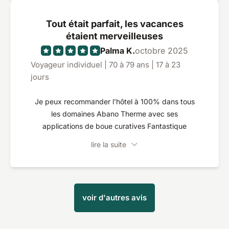
excursions et le village invite à la promenade. Les
meilleures conditions pour un bon repos !
Tout était parfait, les vacances
étaient merveilleuses
Palma K.
octobre 2025
Voyageur individuel | 70 à 79 ans | 17 à 23
jours
Je peux recommander l'hôtel à 100% dans tous
les domaines Abano Therme avec ses
applications de boue curatives Fantastique
lire la suite
voir d'autres avis