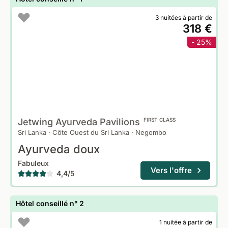
3 nuitées à partir de
318 €
- 25%
Jetwing Ayurveda
Pavilions
FIRST CLASS
Sri Lanka
·
Côte Ouest du Sri Lanka
·
Negombo
Ayurveda doux
Fabuleux
Vers l'offre
4,4
/
5
Hôtel conseillé n° 2
1 nuitée à partir de