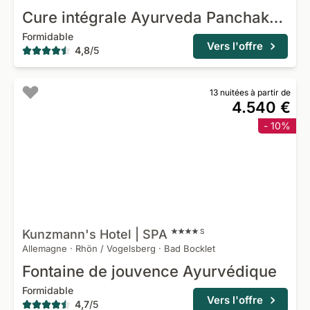
Cure intégrale Ayurveda Panchakarma & Rasayana
Formidable
Vers l'offre
4,8
/
5
13 nuitées à partir de
4.540 €
- 10%
Kunzmann's Hotel |
SPA
S
Allemagne
·
Rhön / Vogelsberg
·
Bad Bocklet
Fontaine de jouvence Ayurvédique
Formidable
Vers l'offre
4,7
/
5