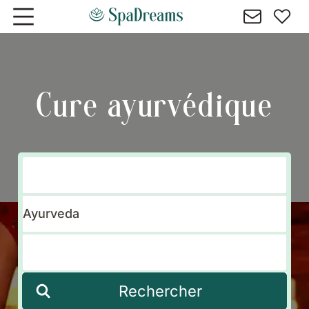
Aller au contenu principal
Cure ayurvédique
Rechercher