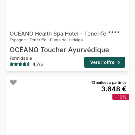
OCÉANO Health Spa Hotel -
Tenerife
Espagne
·
Ténériffe
·
Punta del Hidalgo
OCÉANO Toucher Ayurvédique
Formidable
Vers l'offre
4,7
/
5
13 nuitées à partir de
3.648 €
- 10%