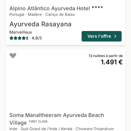
Alpino Atlântico Ayurveda
Hotel
Portugal
·
Madère
·
Caniço de Baixo
Ayurveda Rasayana
Merveilleux
Vers l'offre
4,6
/
5
13 nuitées à partir de
1.491 €
Soma Manaltheeram Ayurveda Beach
Village
FIRST CLASS
Inde
·
Sud-Ouest de l'Inde / Kerala
·
Chowara-Trivandrum