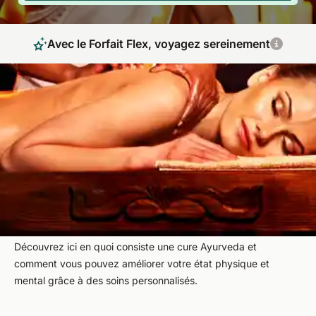
Avec le Forfait Flex, voyagez sereinement
L'art de la médecine holistique pour votre
santé et bien-être
Une cure ayurvédique est une cure pour la santé et le bien-
être qui est basée sur les connaissances de la science
ancestrale provenant de l'Inde et du Sri Lanka. Cette
médecine asiatique à comme but de réaliser des effets
positifs envers l'harmonie du corps, de l'esprit et de l'âme.
Découvrez ici en quoi consiste une cure Ayurveda et
comment vous pouvez améliorer votre état physique et
mental grâce à des soins personnalisés.