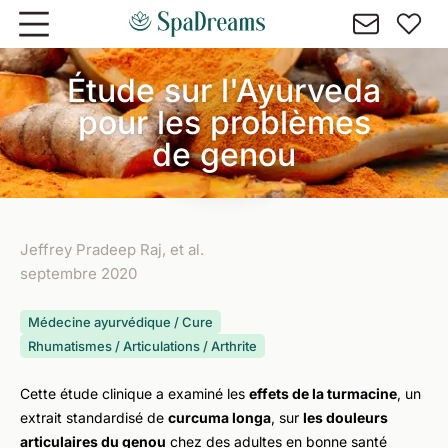
Aller au contenu principal
Étude sur l'Ayurveda
pour les problèmes
de genou
Jeffrey Pradeep Raj, et al.
septembre 2020
Médecine ayurvédique / Cure
Rhumatismes / Articulations / Arthrite
Cette étude clinique a examiné les
effets de la turmacine
, un
extrait standardisé de
curcuma longa
, sur
les douleurs
articulaires du genou
chez des adultes en bonne santé