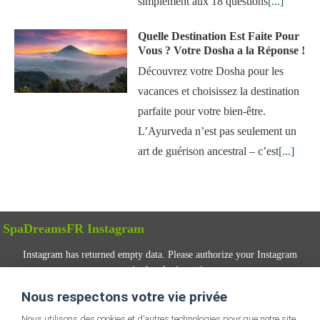
simplement aux 18 questions
[...]
Quelle Destination Est Faite Pour
Vous ? Votre Dosha a la Réponse !
Découvrez votre Dosha pour les
vacances et choisissez la destination
parfaite pour votre bien-être.
L’Ayurveda n’est pas seulement un
art de guérison ancestral – c’est
[...]
SpaDreamsFR Instagram
Instagram has returned empty data. Please authorize your Instagram
account in the
plugin settings
.
Nous respectons votre vie privée
SUIVEZ-NOUS
Nous utilisons des cookies et d'autres technologies pour que notre site