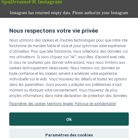
SpaDreamsFR Instagram
Instagram has returned empty data. Please authorize your Instagram
account in the
plugin settings
.
Nous respectons votre vie privée
SUIVEZ-NOUS
Nous utilisons des cookies et d'autres technologies pour que notre site
fonctionne de manière fiable et sûre et pour optimiser votre expérience
d'utilisateur. Pour que cela fonctionne, nous collectons des données sur
nos utilisateurs. Si vous cliquez sur "ok", vous êtes d'accord avec cela.
Si vous ne souhaitez pas donner votre accord, nous nous limitons aux
cookies techniquement nécessaires. Nous traitons vos données en
toute confiance et les cookies servent à améliorer votre expérience
individuelle sur le web. Vous trouverez les détails et toutes les options
Vers la page d’accueil SpaDreamsFR
dans les paramètres. Vous pouvez y adapter vos préférences à tout
moment ou révoquer votre consentement. Vous trouverez de plus
amples informations dans notre déclaration de protection des données.
SpaDreams – Mentions légales et
Paramètres des cookies
Mentions légales
Politique de confidentialité
confidentialité
Ok
Paramètres des cookies