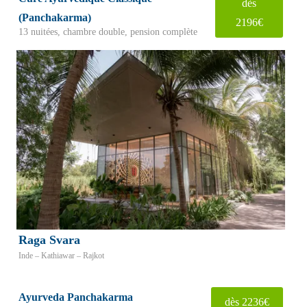
dès
(Panchakarma)
2196€
13 nuitées, chambre double, pension complète
Raga Svara
Inde – Kathiawar – Rajkot
Ayurveda Panchakarma
dès 2236€