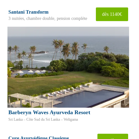
Santani Transform
dès 1140€
3 nuitées, chambre double, pension complète
Barberyn Waves Ayurveda Resort
Sri Lanka – Côte Sud du Sri Lanka – Weligama
Cure Ayurvédique Classique