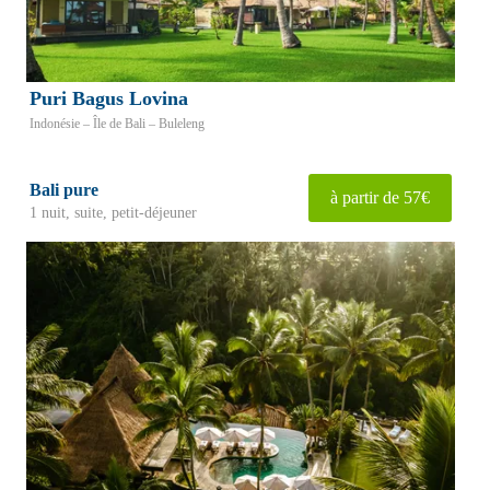
Puri Bagus Lovina
Indonésie – Île de Bali – Buleleng
Bali pure
à partir de 57€
1 nuit, suite, petit-déjeuner