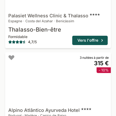
Palasiet Wellness Clinic &
Thalasso
Espagne
·
Costa del Azahar
·
Benicàssim
Thalasso-Bien-être
Formidable
Vers l'offre
4,7
/
5
3 nuitées à partir de
315 €
- 10%
Alpino Atlântico Ayurveda
Hotel
Portugal
·
Madère
·
Caniço de Baixo