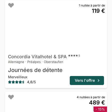
1 nuitée à partir de
119 €
Concordia Vitalhotel &
SPA
S
Allemagne
·
Préalpes
·
Oberstaufen
Journées de détente
Merveilleux
Vers l'offre
4,6
/
5
4 nuitées à partir de
489 €
- 15%