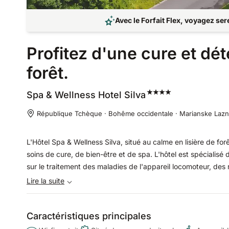
Avec le Forfait Flex, voyagez se
Profitez d'une cure et d
forêt.
Spa & Wellness Hotel
Silva
République Tchèque · Bohême occidentale · Marianske Laz
L'Hôtel Spa & Wellness Silva, situé au calme en lisière de forê
soins de cure, de bien-être et de spa. L'hôtel est spécialisé
sur le traitement des maladies de l'appareil locomoteur, des r
tractus digestif et du métabolisme. De plus, l'hôtel SILVA 
Lire la suite
uniques.
Caractéristiques principales