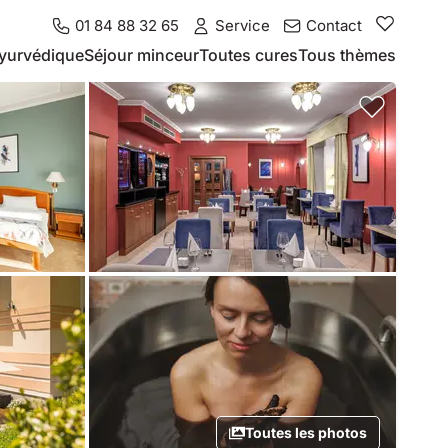
01 84 88 32 65
Service
Contact
yurvédique
Séjour minceur
Toutes cures
Tous thèmes
Toutes les photos