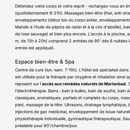
Détendez votre corps et votre esprit - rechargez-vous en én
(quotidiennement 8-21h). Massages bien-être (thaï, anti-stre
enveloppements (détox bio du corps entier, enveloppements 
Matolin à l'huile de pépins de raisin et à la cire d'abeille), ba
de rose sauvage) et bien plus encore. L'accès à la piscine, 
m, de 13h à 20h) comprend 2 entrées de 90' dès 6 nuitées i
entrée est appliqué).
Espace bien-être & Spa
Centre de cure (lun.-sam. 7-15h). L'hôtel est spécialisé dans 
est utilisée pour la thérapie par oxygène et inhalation ainsi 
reposent sur l'
accès aux remèdes naturels de Marienbad.
S
l'électrothérapie. Bains : bain à bulles, bain de soufre, ba
classiques, aromatiques, partiels et complets du corps, mas
pied, massage de la tête. Ultrasons, drainage lymphatique,
injections de gaz médicinal, enveloppement de boue naturel
physiothérapie individuelle, gymnastique thérapeutique. Saun
préalable pour 60'/chambre/jour.