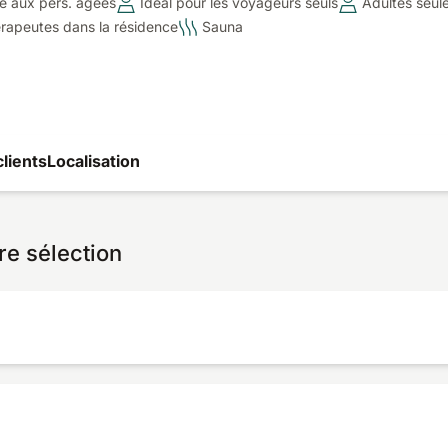
e aux pers. agées
Idéal pour les voyageurs seuls
Adultes seul
érapeutes dans la résidence
Sauna
clients
Localisation
re sélection