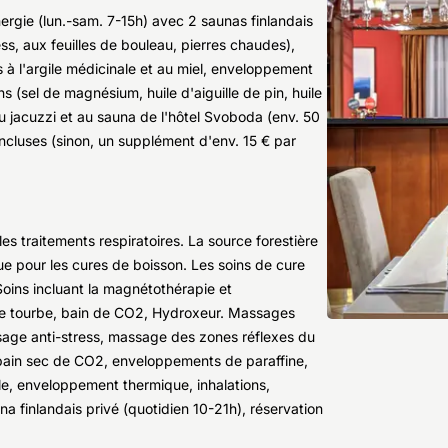
ergie (lun.-sam. 7-15h) avec 2 saunas finlandais
ss, aux feuilles de bouleau, pierres chaudes),
à l'argile médicinale et au miel, enveloppement
ins (sel de magnésium, huile d'aiguille de pin, huile
au jacuzzi et au sauna de l'hôtel Svoboda (env. 50
ncluses (sinon, un supplément d'env. 15 € par
les traitements respiratoires. La source forestière
que pour les cures de boisson. Les soins de cure
oins incluant la magnétothérapie et
in de tourbe, bain de CO2, Hydroxeur. Massages
sage anti-stress, massage des zones réflexes du
 bain sec de CO2, enveloppements de paraffine,
le, enveloppement thermique, inhalations,
a finlandais privé (quotidien 10-21h), réservation