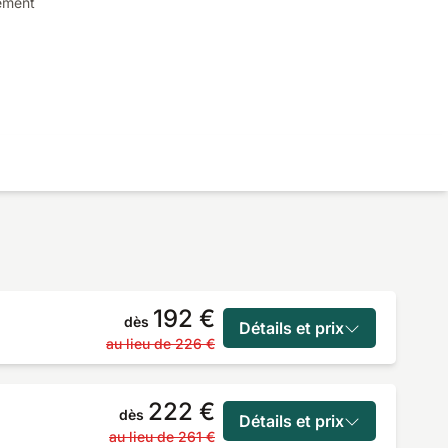
ement
192 €
dès
Détails et prix
au lieu de
226 €
222 €
dès
Détails et prix
au lieu de
261 €