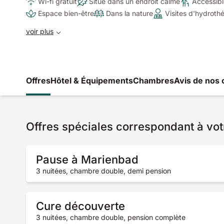
Wi-fi gratuit
Situé dans un endroit calme
Accessibl
Espace bien-être
Dans la nature
Visites d'hydroth
voir plus
Offres
Hôtel & Équipements
Chambres
Avis de nos 
Offres spéciales correspondant à vot
Pause à Marienbad
3 nuitées, chambre double, demi pension
Cure découverte
3 nuitées, chambre double, pension complète