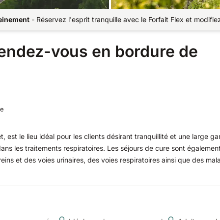
reinement
-
Réservez l'esprit tranquille avec le Forfait Flex et modifi
étendez-vous en bordure de
ne
t, est le lieu idéal pour les clients désirant tranquillité et une large
 dans les traitements respiratoires. Les séjours de cure sont égalemen
eins et des voies urinaires, des voies respiratoires ainsi que des mal
propose également des programmes exploitant les ressources naturelle