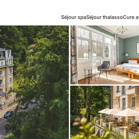
Séjour spa
Séjour thalasso
Cure a