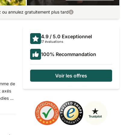
ez ou annulez gratuitement plus tard
4.9
/ 5.0
Exceptionnel
17 évaluations
100
%
Recommandation
Voir les offres
 gamme de
t axés
adies du
s