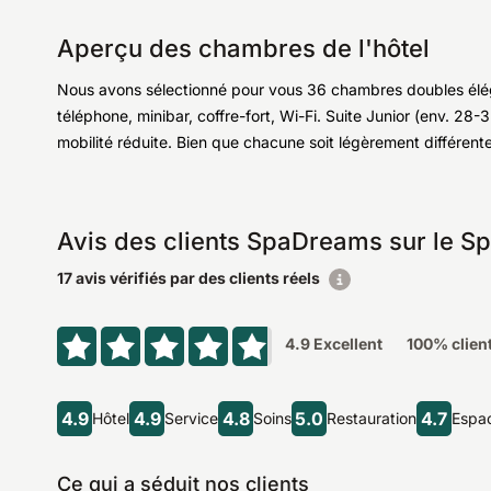
Aperçu des chambres de l'hôtel
Nous avons sélectionné pour vous 36 chambres doubles éléga
téléphone, minibar, coffre-fort, Wi-Fi. Suite Junior (env. 28
mobilité réduite. Bien que chacune soit légèrement différent
Avis des clients SpaDreams sur le Sp
17 avis vérifiés par des clients réels
4.9
Excellent
100
% clien
4.9
4.9
4.8
5.0
4.7
Hôtel
Service
Soins
Restauration
Espac
Ce qui a séduit nos clients