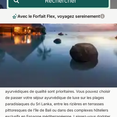
Rechercher
Avec le Forfait Flex, voyagez sereinement
Des vacances de luxe ayurvédiques de rêve
pour les plus exigeants
Profitez de cures ayurvédiques authentiques dans des
centres ayurvédiques de luxe situés dans les plus beaux
endroits d'Asie et d'Europe. Dans les hôtels ayurvédiques
haut de gamme de niveau 5 étoiles, un excellent service, des
installations hôtelières de rêve et bien sûr des soins
ayurvédiques de qualité sont prioritaires. Vous pouvez choisir
de passer votre séjour ayurvédique de luxe sur les plages
paradisiaques du Sri Lanka, entre les rizières en terrasses
pittoresques de l'île de Bali ou dans des complexes hôteliers
exclusifs en Espagne méditerranéenne. Laissez-vous dorloter