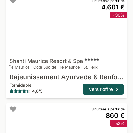
7 nuitées à partir de
4.601 €
- 30%
Shanti Maurice Resort &
Spa
Île Maurice
·
Côte Sud de l'île Maurice
·
St. Félix
Rajeunissement Ayurveda & Renforcement immunitaire
Formidable
Vers l'offre
4,8
/
5
3 nuitées à partir de
860 €
- 52%