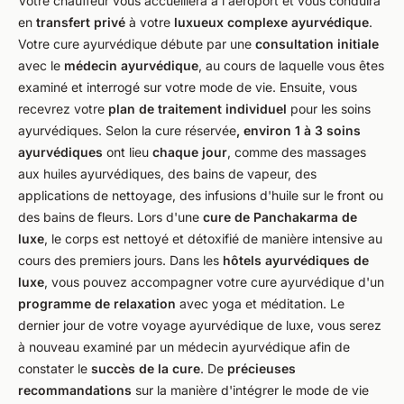
Votre chauffeur vous accueillera à l'aéroport et vous conduira
en
transfert privé
à votre
luxueux complexe ayurvédique
.
Votre cure ayurvédique débute par une
consultation initiale
avec le
médecin ayurvédique
, au cours de laquelle vous êtes
examiné et interrogé sur votre mode de vie. Ensuite, vous
recevrez votre
plan de traitement individuel
pour les soins
ayurvédiques. Selon la cure réservée
, environ 1 à 3 soins
ayurvédiques
ont lieu
chaque jour
, comme des massages
aux huiles ayurvédiques, des bains de vapeur, des
applications de nettoyage, des infusions d'huile sur le front ou
des bains de fleurs. Lors d'une
cure de Panchakarma de
luxe
, le corps est nettoyé et détoxifié de manière intensive au
cours des premiers jours. Dans les
hôtels ayurvédiques de
luxe
, vous pouvez accompagner votre cure ayurvédique d'un
programme de relaxation
avec yoga et méditation. Le
dernier jour de votre voyage ayurvédique de luxe, vous serez
à nouveau examiné par un médecin ayurvédique afin de
constater le
succès de la cure
. De
précieuses
recommandations
sur la manière d'intégrer le mode de vie