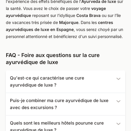
l'expérience des effets bénéfiques de l'
Ayurveda de luxe
sur
la santé. Vous avez le choix de passer votre
voyage
ayurvédique
reposant sur l'idyllique
Costa Brava
ou sur l'île
de vacances très prisée de
Majorque
. Dans les
centres
ayurvédiques de luxe en Espagne
, vous serez choyé par un
personnel attentionné et bénéficierez d'un suivi personnalisé.
FAQ - Foire aux questions sur la cure
ayurvédique de luxe
Qu'est-ce qui caractérise une cure
ayurvédique de luxe ?
Une cure ayurvédique de luxe offre à leurs invités une
Puis-je combiner ma cure ayurvédique de luxe
grande intimité avec de vastes jardins, une plage privée
avec des excursions ?
et des retraites pittoresques. Les chambres sont très
spacieuses et luxueusement équipées. Les repas
Oui, vous avez la possibilité d'entreprendre des
Quels sont les meilleurs hôtels pourune cure
ayurvédiques sont préparés à un niveau 5 étoiles par
excursions pendant votre cure ayurvédique de luxe. Pour
ayurvédique de luxe ?