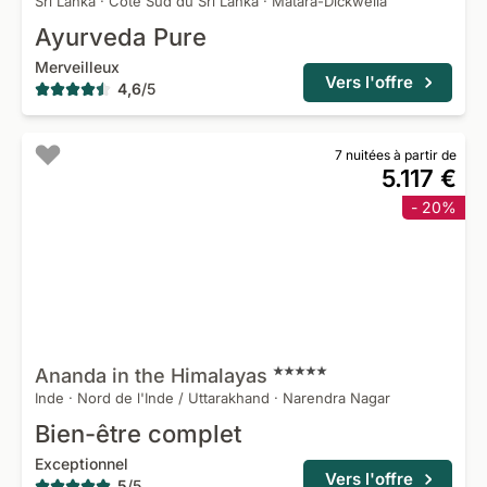
Sri Lanka
·
Côte Sud du Sri Lanka
·
Matara-Dickwella
Ayurveda Pure
Merveilleux
Vers l'offre
4,6
/
5
7 nuitées à partir de
5.117 €
- 20%
Ananda in the
Himalayas
Inde
·
Nord de l'Inde / Uttarakhand
·
Narendra Nagar
Bien-être complet
Exceptionnel
Vers l'offre
5
/
5