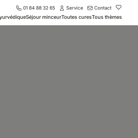
01 84 88 32 65
Service
Contact
yurvédique
Séjour minceur
Toutes cures
Tous thèmes