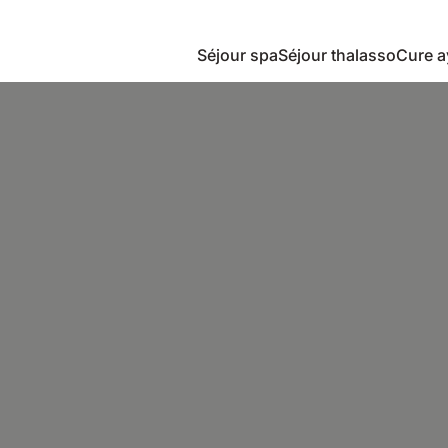
Séjour spa
Séjour thalasso
Cure a