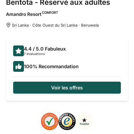
Bentota - Réservé aux adultes
COMFORT
Amandro
Resort
Sri Lanka · Côte Ouest du Sri Lanka · Beruwela
4.4
/ 5.0
Fabuleux
7 évaluations
100
%
Recommandation
Voir les offres