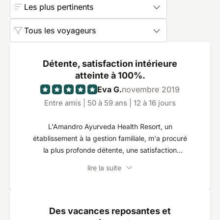
Les plus pertinents
Tous les voyageurs
Détente, satisfaction intérieure
atteinte à 100%.
Eva G.
novembre 2019
Entre amis | 50 à 59 ans | 12 à 16 jours
L'Amandro Ayurveda Health Resort, un
établissement à la gestion familiale, m'a procuré
la plus profonde détente, une satisfaction
intérieure et de merveilleux délices culinaires.
lire la suite
L'équipe autour de l'Ayurveda docteur Madusha
= "la perle de la maison" m'a emmenée dès le
premier jour avec beaucoup d'amour et de
compassion dans une ambiance merveilleusement
Des vacances reposantes et