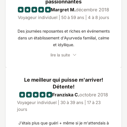
calme. Que ce soit dans le magnifique jardin
passionnantes
paysager, dans ma belle chambre, en mangeant
Margret M.
décembre 2018
ou avec les traitements, j'ai toujours soigné et
Voyageur individuel | 50 à 59 ans | 4 à 8 jours
soigné très bien. J'espère vraiment que je pourrai
bientôt retourner dans cet endroit merveilleux.
Des journées reposantes et riches en événements
Merci encore à toute l'équipe d'Amandro.
dans un établissement d'Ayurveda familial, calme
Ayubowan.
et idyllique.
lire la suite
Le meilleur qui puisse m'arriver!
Détente!
Franziska C.
octobre 2018
Voyageur individuel | 30 à 39 ans | 17 à 23
jours
J'étais plus que guéri + même si je m'attendais à