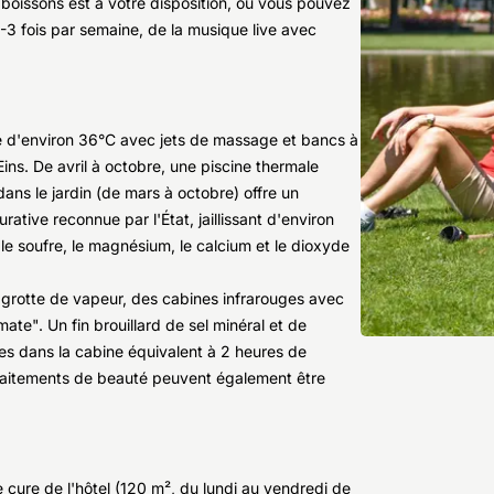
 boissons est à votre disposition, où vous pouvez
3 fois par semaine, de la musique live avec
e d'environ 36°C avec jets de massage et bancs à
ins. De avril à octobre, une piscine thermale
ans le jardin (de mars à octobre) offre un
ative reconnue par l'État, jaillissant d'environ
le soufre, le magnésium, le calcium et le dioxyde
 grotte de vapeur, des cabines infrarouges avec
ate". Un fin brouillard de sel minéral et de
tes dans la cabine équivalent à 2 heures de
raitements de beauté peuvent également être
 cure de l'hôtel (120 m², du lundi au vendredi de