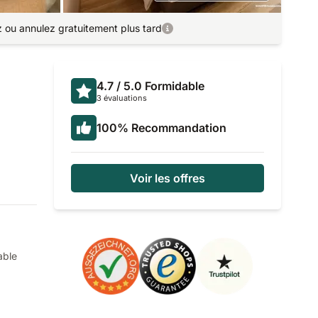
ez ou annulez gratuitement plus tard
4.7
/ 5.0
Formidable
3 évaluations
100
%
Recommandation
Voir les offres
able