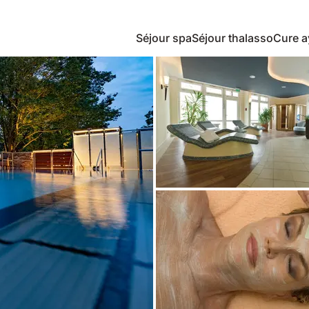
Séjour spa
Séjour thalasso
Cure a