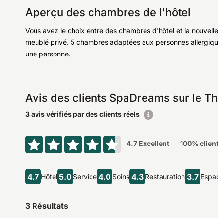
Aperçu des chambres de l'hôtel
Vous avez le choix entre des chambres d'hôtel et la nouvel
meublé privé. 5 chambres adaptées aux personnes allergiq
une personne.
Avis des clients SpaDreams sur le T
3 avis vérifiés par des clients réels
4.7
Excellent
100
% clien
4.7
5.0
4.0
4.3
3.7
Hôtel
Service
Soins
Restauration
Espac
3
Résultats