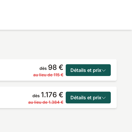
98 €
dès
Détails et prix
au lieu de
115 €
1.176 €
dès
Détails et prix
au lieu de
1.384 €