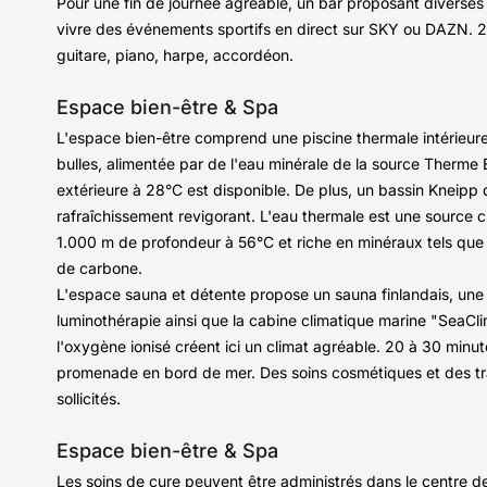
Pour une fin de journée agréable, un bar proposant diverses
vivre des événements sportifs en direct sur SKY ou DAZN. 2-
guitare, piano, harpe, accordéon.
Espace bien-être & Spa
L'espace bien-être comprend une piscine thermale intérieur
bulles, alimentée par de l'eau minérale de la source Therme E
extérieure à 28°C est disponible. De plus, un bassin Kneipp d
rafraîchissement revigorant. L'eau thermale est une source cur
1.000 m de profondeur à 56°C et riche en minéraux tels que 
de carbone.
L'espace sauna et détente propose un sauna finlandais, une
luminothérapie ainsi que la cabine climatique marine "SeaClim
l'oxygène ionisé créent ici un climat agréable. 20 à 30 minu
promenade en bord de mer. Des soins cosmétiques et des t
sollicités.
Espace bien-être & Spa
Les soins de cure peuvent être administrés dans le centre de