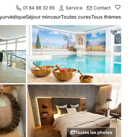
01 84 88 32 65
Service
Contact
yurvédique
Séjour minceur
Toutes cures
Tous thèmes
Toutes les photos