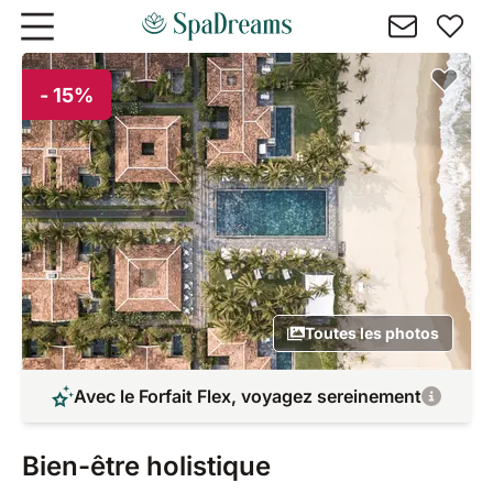
Aller au contenu principal
- 15%
Toutes les photos
Avec le Forfait Flex, voyagez sereinement
Bien-être holistique