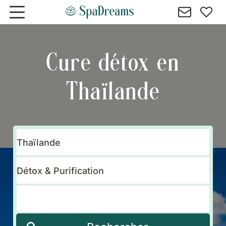
Aller au contenu principal
Cure détox en
Thaïlande