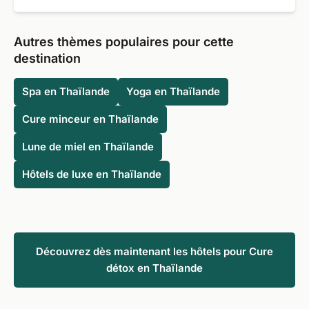
seconde.
pour les amoureux de la nature et pour les amateurs de
Oui, en raison de la distance géographique avec la
bien-être. Il y a quelque chose pour tout le monde ici.
France, il est particulièrement facile de prendre ses
Autres thèmes populaires pour cette
distances avec le téléphone portable et les médias
destination
numériques en Thaïlande. La cure détox et la détox
numérique se combinent bien sûr parfaitement.
Spa en Thaïlande
Yoga en Thaïlande
Cure minceur en Thaïlande
Lune de miel en Thaïlande
Hôtels de luxe en Thaïlande
Découvrez dès maintenant les hôtels pour Cure
détox en Thaïlande