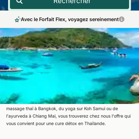
Rechercher
Avec le Forfait Flex, voyagez sereinement
Cure détox en Thaïlande sous les palmiers
tropiques
Les vacances de cure détox en Thaïlande réconcilient votre
corps et votre esprit dans un environnement paradisiaque. De
somptueux temples, des forêts de jungle intactes et des
plages pittoresques contribuent à votre bien-être, tout
comme la tradition millénaire du bien-être. Que ce soit un
massage thaï à Bangkok, du yoga sur Koh Samui ou de
l'ayurveda à Chiang Mai, vous trouverez chez nous l'offre qui
vous convient pour une cure détox en Thaïlande.