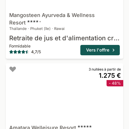
Mangosteen Ayurveda & Wellness
Resort
+
Thaïlande
·
Phuket (île)
·
Rawai
Retraite de jus et d'alimentation crue
Formidable
Vers l'offre
4,7
/
5
3 nuitées à partir de
1.275 €
- 48%
Amatara Welleisure
Resort