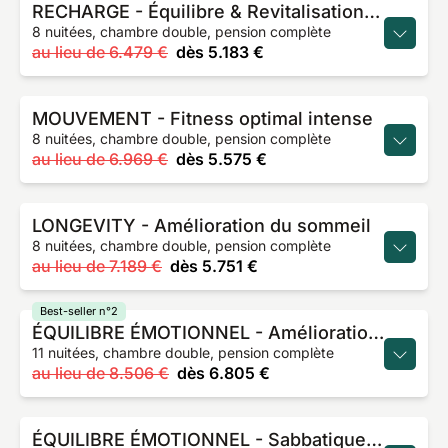
RECHARGE - Équilibre & Revitalisation intense
8 nuitées, chambre double, pension complète
au lieu de
6.479 €
dès
5.183 €
MOUVEMENT - Fitness optimal intense
8 nuitées, chambre double, pension complète
au lieu de
6.969 €
dès
5.575 €
LONGEVITY - Amélioration du sommeil
8 nuitées, chambre double, pension complète
au lieu de
7.189 €
dès
5.751 €
Best-seller n°2
ÉQUILIBRE ÉMOTIONNEL - Amélioration cognitive
11 nuitées, chambre double, pension complète
au lieu de
8.506 €
dès
6.805 €
ÉQUILIBRE ÉMOTIONNEL - Sabbatique du bien-être