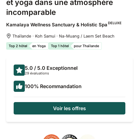
et yoga dans une atmosphère
incomparable
DELUXE
Kamalaya Wellness Sanctuary & Holistic
Spa
Thaïlande · Koh Samui · Na-Muang / Laem Set Beach
Top 2 hôtel
en Yoga
Top 1 hôtel
pour Thaïlande
5.0
/ 5.0
Exceptionnel
29 évaluations
100
%
Recommandation
Voir les offres