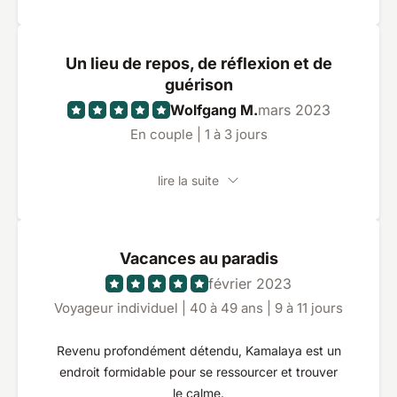
1h30 de massage ayurvédique d’un coût de 150€,
c’est un peu too much ! La prochaine fois, je
prendrai un séjour à la carte, et non pas un
Un lieu de repos, de réflexion et de
package. Ça laisse plus de liberté.
guérison
Wolfgang M.
mars 2023
En couple | 1 à 3 jours
lire la suite
Vacances au paradis
février 2023
Voyageur individuel | 40 à 49 ans | 9 à 11 jours
Revenu profondément détendu, Kamalaya est un
endroit formidable pour se ressourcer et trouver
le calme.