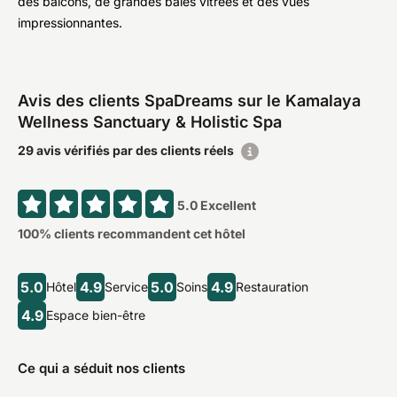
des balcons, de grandes baies vitrées et des vues
impressionnantes.
Avis des clients SpaDreams sur le Kamalaya
Wellness Sanctuary & Holistic Spa
29 avis vérifiés par des clients réels
5.0
Excellent
100
% clients recommandent cet hôtel
5.0
4.9
5.0
4.9
Hôtel
Service
Soins
Restauration
4.9
Espace bien-être
Ce qui a séduit nos clients