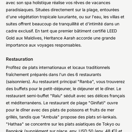
avec son spa holistique réalise vos rêves de vacances
paradisiaques. Situées directement sur la plage, entourées
d'une végétation tropicale luxuriante, ou sur l'eau, les villas et
suites offrent beaucoup de tranquillité et d'intimité dans un
cadre exclusif. En tant que premier bâtiment certifié LEED
Gold aux Maldives, Heritance Aarah accorde une grande
importance aux voyages responsables.
Restauration
Profitez de plats internationaux et locaux traditionnels
fraîchement préparés dans l'un des 6 restaurants
(saisonniers). Au restaurant principal "Ranba", vous trouverez
des buffets pour le petit-déjeuner, le déjeuner et le dîner. Le
restaurant semi-buffet "Ralu" séduit avec ses délices français
et méditerranéens. Le restaurant de plage "Ginifati" ouvre
pour le dîner avec des plats de poissons et fruits de mer
grillés, tandis que "Ambula" propose des plats sri-lankais.
"Hathaa" se concentre sur les plats asiatiques de Tokyo ou
Bangkok (supplément sur place, env. USD 50 (env. 48 €)) et