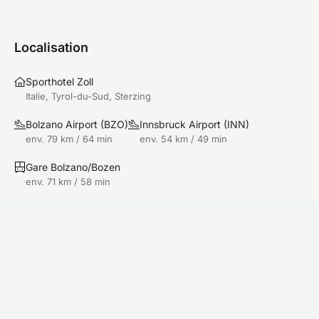
Localisation
Sporthotel Zoll
Italie, Tyrol-du-Sud, Sterzing
Bolzano Airport
(
BZO
)
Innsbruck Airport
(
INN
)
env. 79 km / 64 min
env. 54 km / 49 min
Gare Bolzano/Bozen
env. 71 km / 58 min