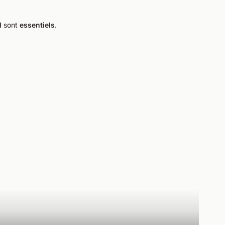
l
sont
essentiels
.