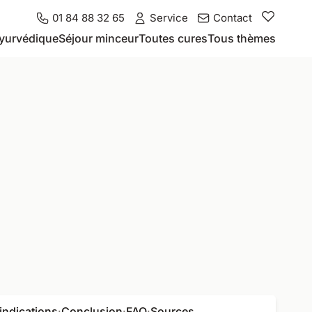
01 84 88 32 65
Service
Contact
yurvédique
Séjour minceur
Toutes cures
Tous thèmes
indications
·
Conclusion
·
FAQ
·
Sources