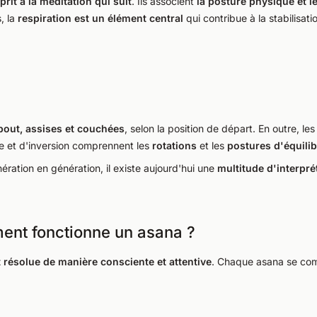
prit à la méditation qui suit
. Ils associent
la posture physique et 
, la
respiration est un élément central
qui contribue à la stabilisati
bout, assises et couchées
, selon la position de départ. En outre, le
ère et d'inversion comprennent les
rotations
et les
postures d'équilib
ération en génération, il existe aujourd'hui une
multitude d'interpr
ent fonctionne un asana ?
résolue de manière consciente et attentive
. Chaque asana se com