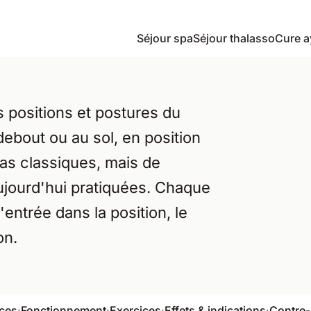
Séjour spa
Séjour thalasso
Cure a
s positions et postures du
ebout ou au sol, en position
nas classiques, mais de
ujourd'hui pratiquées. Chaque
entrée dans la position, le
on.
ces
·
Fonctionnement
·
Exercices
·
Effets & indications
·
Contre-