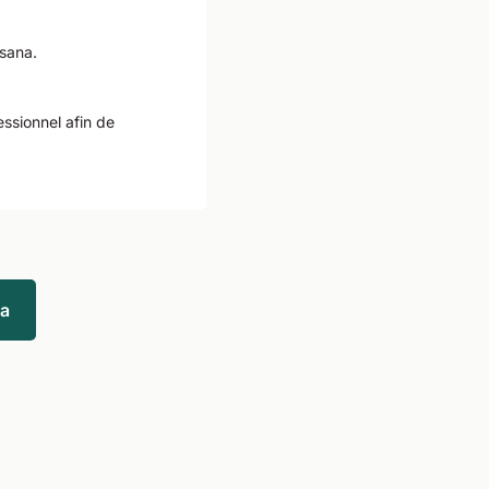
asana.
essionnel afin de
ga