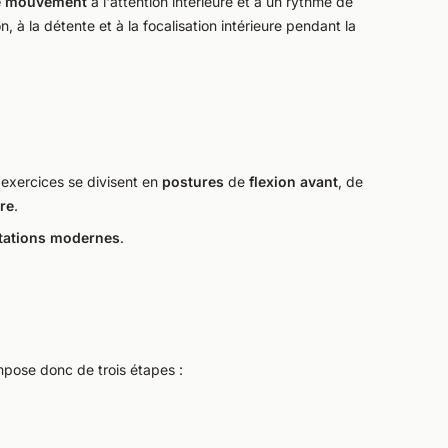
le mouvement
à l'attention intérieure et à un rythme de
on, à la détente et à la focalisation intérieure pendant la
s exercices se divisent en
postures
de
flexion avant
, de
re
.
étations modernes
.
pose donc de trois étapes :