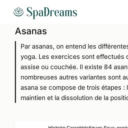
Aller au contenu principal
Asanas
Par asanas, on entend les différente
yoga. Les exercices sont effectués d
assise ou couchée. Il existe 84 asa
nombreuses autres variantes sont a
asana se compose de trois étapes : l'
maintien et la dissolution de la positi
Histoire
·
Caractéristiques
·
Sous-espè