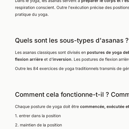
Dans le yoga, les asanas servent à
préparer le corps et l'es
respiration conscient. Outre l'exécution précise des positions
pratique du yoga.
Quels sont les sous-types d'asanas ?
Les asanas classiques sont divisés en
postures de yoga de
flexion arrière
et d'
inversion
. Les postures de flexion arri
Outre les 84 exercices de yoga traditionnels transmis de gén
Comment cela fonctionne-t-il ? Comm
Chaque posture de yoga doit être
commencée, exécutée et 
1. entrer dans la position
2. maintien de la position