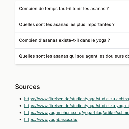
Combien de temps faut-il tenir les asanas ?
Dans le yoga dynamique, les asanas ne durent que quelques
Quelles sont les asanas les plus importantes ?
Balasana pour s'échauffer au début et Shavasana à la fin
Combien d'asanas existe-t-il dans le yoga ?
84 asanas nous sont parvenues.
Quelles sont les asanas qui soulagent les douleurs d
En cas de douleurs dorsales, la posture de l'enfant, la po
Sources
https://www.fitreisen.de/studien/yoga/studie-zu-achts
https://www.fitreisen.de/studien/yoga/studie-zu-yoga
https://www.yogamehome.org/yoga-blog/artikel/schm
https://www.yogabasics.de/