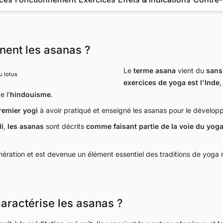
nnent les asanas ?
Le
terme
asana
vient du
sans
u lotus
exercices de yoga est l'Inde
,
e l'
hindouisme
.
remier yogi
à avoir pratiqué et enseigné les asanas pour le développe
i
,
les asanas
sont décrits
comme faisant partie de la voie du yoga
nération et est devenue un élément essentiel des traditions de yoga
caractérise les asanas ?