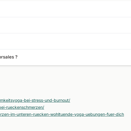
 respirations. Dans le yin yoga, en revanche, on tient une posture j
 pour détendre le corps et l'esprit ne devraient manquer dans aucun
orsales ?
se du chat et de la vache et celle du chien qui regarde en bas sont 
amkeitsyoga-bei-stress-und-burnout/
-bei-rueckenschmerzen/
erzen-im-unteren-ruecken-wohltuende-yoga-uebungen-fuer-dich